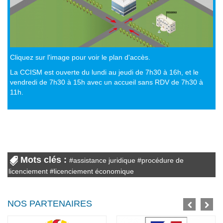
Cliquez sur l'image pour voir le plan d'accès.
La CCISM est ouverte du lundi au jeudi de 7h30 à 16h, et le
vendredi de 7h30 à 15h avec un accueil sans RDV de 7h30 à
11h.
Mots clés :
#
assistance juridique
#
procédure de
licenciement
#
licenciement économique
NOS PARTENAIRES