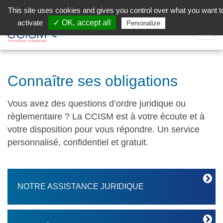
Aller au contenu principal
Facebook (Customer Chat) is disabled.
✓ Allow
This site uses cookies and gives you control over what you want t
activate
✓ OK, accept all
Privacy policy
Personalize
Dépli
la
Navig
Connaître ses obligations
Vous avez des questions d’ordre juridique ou
règlementaire ? La CCISM est à votre écoute et à
votre disposition pour vous répondre. Un service
personnalisé, confidentiel et gratuit.
NOTRE ASSISTANCE JURIDIQUE