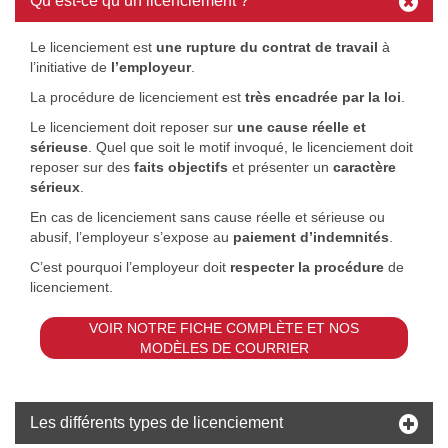
Qu’est-ce qu’un licenciement ?
Le licenciement est
une rupture du contrat de travail
à
l’initiative de
l’employeur
.
La procédure de licenciement est
très encadrée par la loi
.
Le licenciement doit reposer sur
une cause réelle et
sérieuse
. Quel que soit le motif invoqué, le licenciement doit
reposer sur des
faits objectifs
et présenter un
caractère
sérieux
.
En cas de licenciement sans cause réelle et sérieuse ou
abusif, l’employeur s’expose au
paiement d’indemnités
.
C’est pourquoi l’employeur doit
respecter la procédure
de
licenciement.
VOIR NOTRE FICHE COMPLÈTE ET NOS
MODÈLES DE COURRIER
Les différents types de licenciement