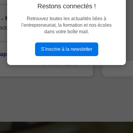
Restons connectés !
Entreprise
Permanences décentralisées - MOOREA
Retrouvez toutes les actualités liées à
l'entrepreneuriat, la formation et nos écoles
Ateliers relais de Vaiare,
12h30-14h15
MOOREA
dans votre boîte mail.
S'inscrire à la newsletter
Session VOLTAIRE® Orthographe & Expression
Formation
CCISM Papeete