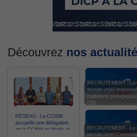
Découvrez
nos actualit
RECRUTEMENT - La
recrute un(e) responsa
ingénierie pédagogiqu
CDI
RÉSEAU - La CCISM
accueille une délégation
RECRUTEMENT - La
de la CCIMA de Wallis-et-
recrute un(e) Communi
Futuna