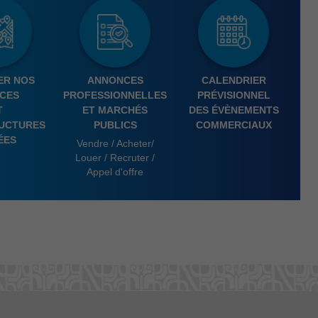
Qualifié ERT-ERP 5e
en ba
catégorie
(CCP
 la suite
ER NOS
ANNONCES
CALENDRIER
CES
PROFESSIONNELLES
PRÉVISIONNEL
T
ET MARCHÉS
DES ÉVÈNEMENTS
UCTURES
PUBLICS
COMMERCIAUX
ÉES
Vendre / Acheter/
Louer / Recruter /
Appel d'offre