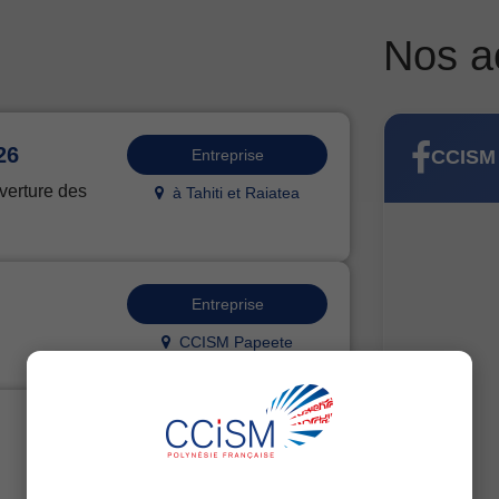
Nos a
26
Entreprise
CCISM 
verture des
à Tahiti et Raiatea
Entreprise
CCISM Papeete
Formation
CCISM Papeete