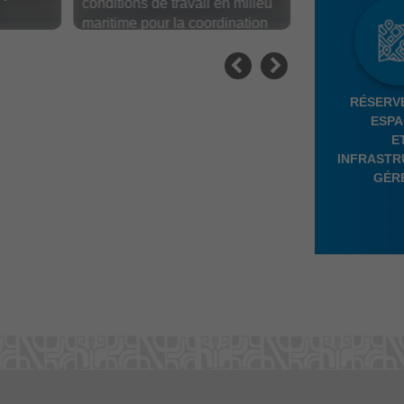
conditions de travail en milieu
maritime pour la coordination
> Lire
des opérations de passage
des navires sur le dock flottant
de Papeete
RÉSERV
ESPA
E
INFRASTR
GÉR