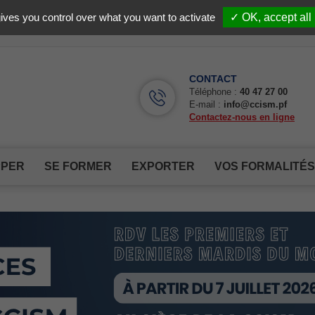
Facebook (Customer Chat) is disabled.
✓ Allow
ives you control over what you want to activate
✓ OK, accept all
CONTACT
Téléphone :
40 47 27 00
E-mail :
info@ccism.pf
Contactez-nous en ligne
PPER
SE FORMER
EXPORTER
VOS FORMALITÉS