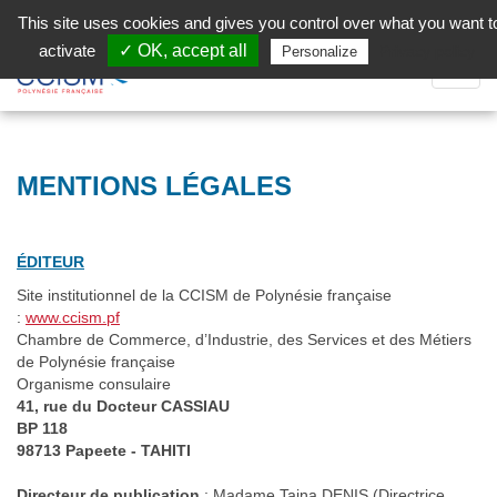
Aller au contenu principal
Facebook (Customer Chat) is disabled.
✓ Allow
This site uses cookies and gives you control over what you want t
activate
✓ OK, accept all
Privacy policy
Personalize
Dépli
la
Navig
MENTIONS LÉGALES
ÉDITEUR
Site institutionnel de la CCISM de Polynésie française
:
www.ccism.pf
Chambre de Commerce, d’Industrie, des Services et des Métiers
de Polynésie française
Organisme consulaire
41, rue du Docteur CASSIAU
BP 118
98713 Papeete - TAHITI
Directeur de publication
: Madame Taina DENIS (Directrice