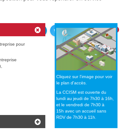
IMPRIMER
treprise pour
ntreprise
),
Cliquez sur l'image pour voir
le plan d'accès.
La CCISM est ouverte du
lundi au jeudi de 7h30 à 16h,
et le vendredi de 7h30 à
15h avec un accueil sans
RDV de 7h30 à 11h.