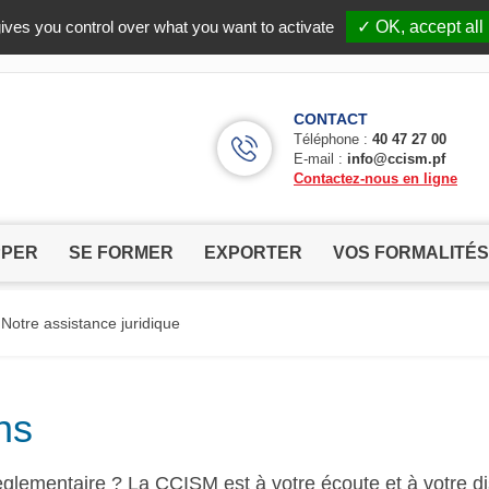
Facebook (Customer Chat) is disabled.
✓ Allow
ives you control over what you want to activate
✓ OK, accept all
CONTACT
Téléphone :
40 47 27 00
E-mail :
info@ccism.pf
Contactez-nous en ligne
PPER
SE FORMER
EXPORTER
VOS FORMALITÉS
Notre assistance juridique
ns
èglementaire ? La CCISM est à votre écoute et à votre d