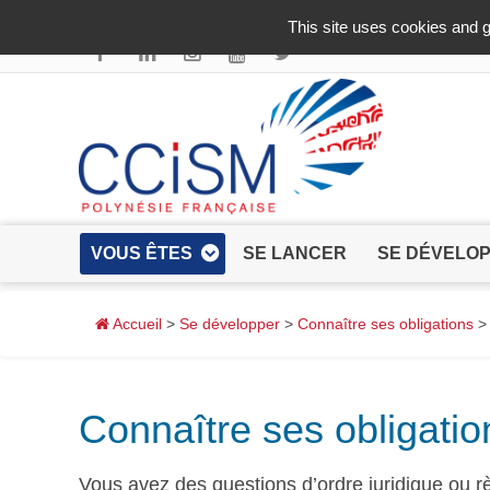
Aller au contenu principal
This site uses cookies and g
VOUS ÊTES
SE LANCER
SE DÉVELO
Accueil
>
Se développer
>
Connaître ses obligations
> 
Connaître ses obligatio
Vous avez des questions d’ordre juridique ou r