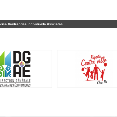
prise
#
entreprise individuelle
#
sociétés