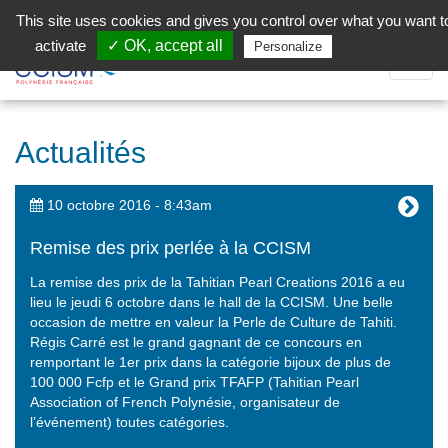
Aller au contenu principal
Facebook (Customer Chat) is disabled.
✓ Allow
This site uses cookies and gives you control over what you want t
activate
✓ OK, accept all
Privacy policy
Personalize
Dépli
la
Navig
Actualités
10 octobre 2016 - 8:43am
Remise des prix perlée à la CCISM
La remise des prix de la Tahitian Pearl Creations 2016 a eu
lieu le jeudi 6 octobre dans le hall de la CCISM. Une belle
occasion de mettre en valeur la Perle de Culture de Tahiti.
Régis Carré est le grand gagnant de ce concours en
remportant le 1er prix dans la catégorie bijoux de plus de
100 000 Fcfp et le Grand prix TFAFP (Tahitian Pearl
Association of French Polynésie, organisateur de
l’événement) toutes catégories.