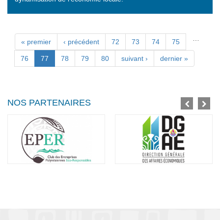
…
Pages
« premier
‹ précédent
72
73
74
75
76
77
78
79
80
suivant ›
dernier »
NOS PARTENAIRES