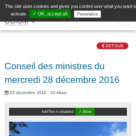
Aller au contenu principal
Facebook (Customer Chat) is disabled.
✓ Allow
This site uses cookies and gives you control over what you want t
activate
✓ OK, accept all
Privacy policy
Personalize
Dépli
la
Navig
RETOUR
Conseil des ministres du
mercredi 28 décembre 2016
29 décembre 2016 - 10:48am
AddThis is disabled.
✓ Allow