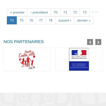
…
…
Pages
« premier
‹ précédent
70
71
72
73
74
75
76
77
78
suivant ›
dernier »
NOS PARTENAIRES