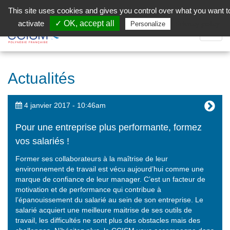
Aller au contenu principal
Facebook (Customer Chat) is disabled.
✓ Allow
This site uses cookies and gives you control over what you want t
activate
✓ OK, accept all
Privacy policy
Personalize
Dépli
la
Navig
Actualités
4 janvier 2017 - 10:46am
Pour une entreprise plus performante, formez
vos salariés !
Former ses collaborateurs à la maîtrise de leur
environnement de travail est vécu aujourd’hui comme une
marque de confiance de leur manager. C’est un facteur de
motivation et de performance qui contribue à
l’épanouissement du salarié au sein de son entreprise. Le
salarié acquiert une meilleure maitrise de ses outils de
travail, les difficultés ne sont plus des obstacles mais des