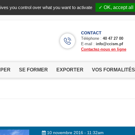
Facebook (Customer Chat) is disabled.
✓ Allow
ives you control over what you want to activate
✓ OK, accept all
CONTACT
Téléphone :
40 47 27 00
E-mail :
info@ccism.pf
Contactez-nous en ligne
PPER
SE FORMER
EXPORTER
VOS FORMALITÉS
10 novembre 2016 - 11:32am