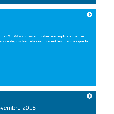
, la CCISM a souhaité montrer son implication en se
rvice depuis hier, elles remplacent les citadines que la
novembre 2016