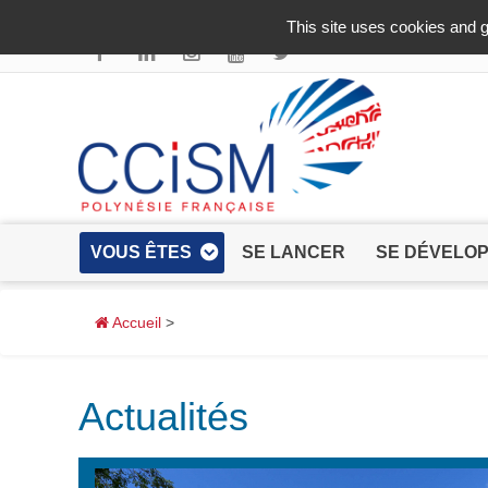
Aller au contenu principal
This site uses cookies and g
VOUS ÊTES
SE LANCER
SE DÉVELO
Accueil
>
Actualités