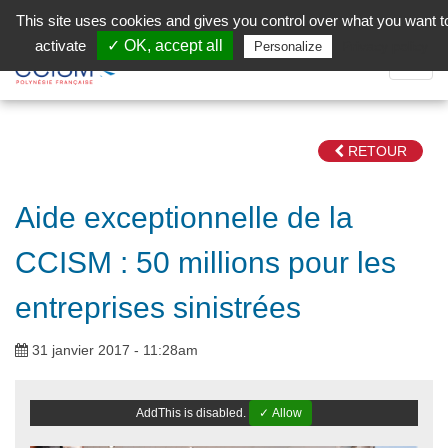
Aller au contenu principal
Facebook (Customer Chat) is disabled.
✓ Allow
This site uses cookies and gives you control over what you want t
activate
✓ OK, accept all
Privacy policy
Personalize
Dépli
la
Navig
RETOUR
Aide exceptionnelle de la
CCISM : 50 millions pour les
entreprises sinistrées
31 janvier 2017 - 11:28am
AddThis is disabled.
✓ Allow