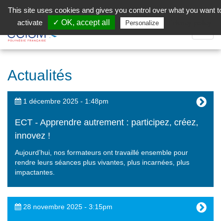
Aller au contenu principal
Facebook (Customer Chat) is disabled.
✓ Allow
This site uses cookies and gives you control over what you want t
activate
✓ OK, accept all
Privacy policy
Personalize
Dépli
la
Navig
Actualités
1 décembre 2025 - 1:48pm
ECT - Apprendre autrement : participez, créez,
innovez !
Aujourd’hui, nos formateurs ont travaillé ensemble pour
rendre leurs séances plus vivantes, plus incarnées, plus
impactantes.
28 novembre 2025 - 3:15pm