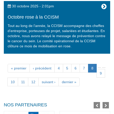
30 octobre 2025 - 2:01pm
Octobre rose à la CCISM
Tout au long de l’année, la CCISM accompagne des cheffes
d’entreprise, porteuses de projet, salariées et étudiantes. En
octobre, nous avons relayé le message de prévention contre
le cancer du sein. Le comité opérationnel de la CCISM
clôture ce mois de mobilisation en rose.
…
…
Pages
« premier
‹ précédent
4
5
6
7
8
9
10
11
12
suivant ›
dernier »
NOS PARTENAIRES