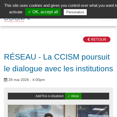
Aller au contenu principal
Facebook (Customer Chat) is disabled.
✓ Allow
This site uses cookies and gives you control over what you want t
activate
✓ OK, accept all
Privacy policy
Personalize
Dépli
la
Navig
RETOUR
RÉSEAU - La CCISM poursuit
le dialogue avec les institutions
28 mai 2026 - 4:00pm
AddThis is disabled.
✓ Allow