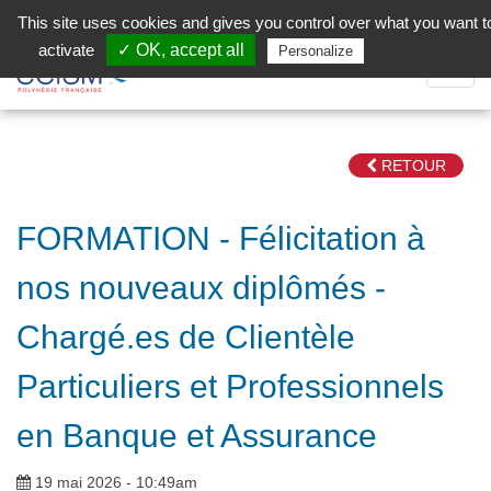
Aller au contenu principal
Facebook (Customer Chat) is disabled.
✓ Allow
This site uses cookies and gives you control over what you want t
activate
✓ OK, accept all
Privacy policy
Personalize
Dépli
la
Navig
RETOUR
FORMATION - Félicitation à
nos nouveaux diplômés -
Chargé.es de Clientèle
Particuliers et Professionnels
en Banque et Assurance
19 mai 2026 - 10:49am