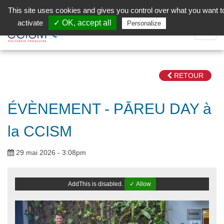
Aller au contenu principal
Facebook (Customer Chat) is disabled.
✓ Allow
This site uses cookies and gives you control over what you want t
activate
✓ OK, accept all
Privacy policy
Personalize
Dépli
la
Navig
RETOUR
ÉVÈNEMENT - PĀREU DAY à
la CCISM
29 mai 2026 - 3:08pm
AddThis is disabled.
✓ Allow