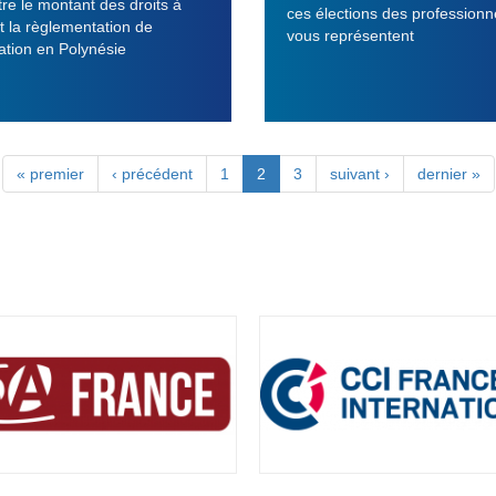
re le montant des droits à
ces élections des professionn
t la règlementation de
vous représentent
tation en Polynésie
« premier
‹ précédent
1
2
3
suivant ›
dernier »