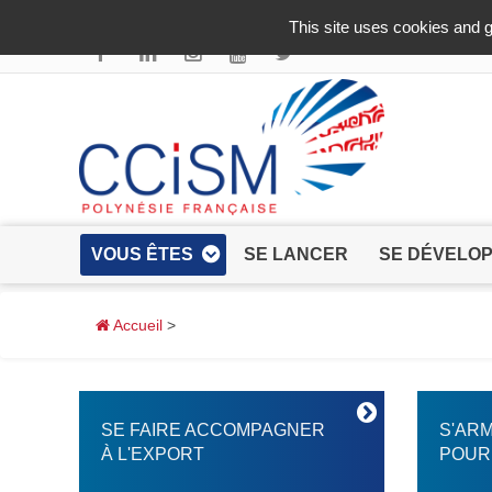
Aller au contenu principal
This site uses cookies and g
VOUS ÊTES
SE LANCER
SE DÉVELO
Accueil
>
SE FAIRE ACCOMPAGNER
S'AR
À L'EXPORT
POUR