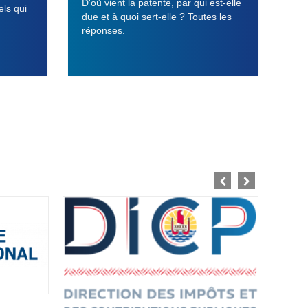
D'où vient la patente, par qui est-elle
els qui
due et à quoi sert-elle ? Toutes les
réponses.