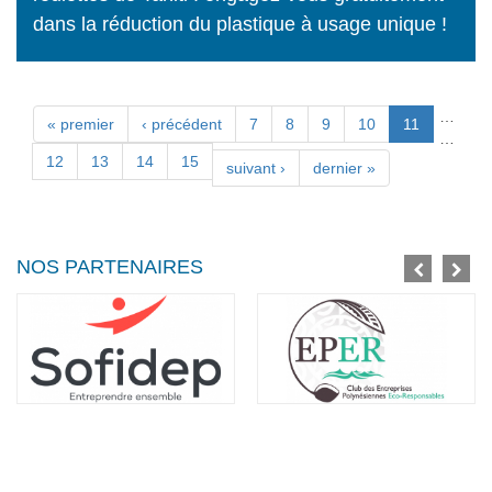
dans la réduction du plastique à usage unique !
…
Pages
« premier
‹ précédent
7
8
9
10
11
…
12
13
14
15
suivant ›
dernier »
NOS PARTENAIRES