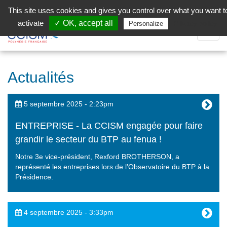
Aller au contenu principal
Facebook (Customer Chat) is disabled.
✓ Allow
This site uses cookies and gives you control over what you want t
activate
✓ OK, accept all
Privacy policy
Personalize
Dépli
la
Navig
Actualités
5 septembre 2025 - 2:23pm
ENTREPRISE - La CCISM engagée pour faire
grandir le secteur du BTP au fenua !
Notre 3e vice-président, Rexford BROTHERSON, a
représenté les entreprises lors de l’Observatoire du BTP à la
Présidence.
4 septembre 2025 - 3:33pm