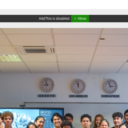
AddThis is disabled.
✓ Allow