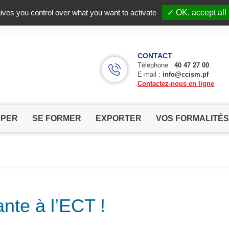
Facebook (Customer Chat) is disabled.
✓ Allow
ives you control over what you want to activate
✓ OK, accept all
CONTACT
Téléphone :
40 47 27 00
E-mail :
info@ccism.pf
Contactez-nous en ligne
PPER
SE FORMER
EXPORTER
VOS FORMALITÉS
nte à l’ECT !