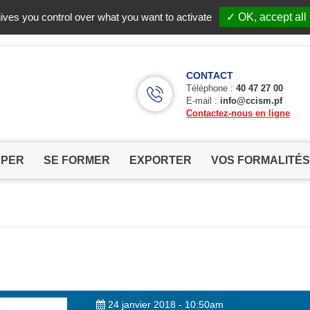
Facebook (Customer Chat) is disabled.
✓ Allow
ives you control over what you want to activate
✓ OK, accept all
CONTACT
Téléphone :
40 47 27 00
E-mail :
info@ccism.pf
Contactez-nous en ligne
PPER
SE FORMER
EXPORTER
VOS FORMALITÉS
24 janvier 2018 - 10:50am