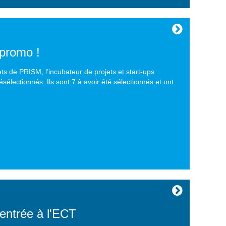
 promo !
ets de PRISM, l’incubateur de projets et start-ups
sélectionnés. Ils sont 7 à avoir été sélectionnés et ont
'entrée à l'ECT