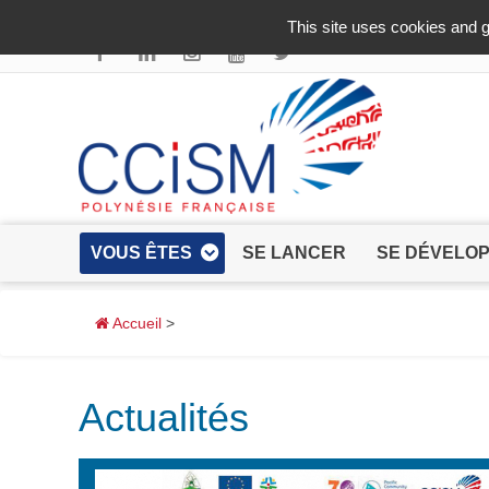
Aller au contenu principal
This site uses cookies and g
VOUS ÊTES
SE LANCER
SE DÉVELO
Accueil
>
Actualités