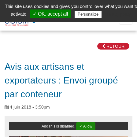
Aller au contenu principal
Facebook (Customer Chat) is disabled.
✓ Allow
This site uses cookies and gives you control over what you want t
activate
✓ OK, accept all
Privacy policy
Personalize
Dépli
la
Navig
RETOUR
Avis aux artisans et
exportateurs : Envoi groupé
par conteneur
4 juin 2018 - 3:50pm
AddThis is disabled.
✓ Allow