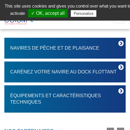
Aller au contenu principal
Facebook (Customer Chat) is disabled.
✓ Allow
This site uses cookies and gives you control over what you want t
activate
✓ OK, accept all
Privacy policy
Personalize
Dépli
la
Navig
NAVIRES DE PÊCHE ET DE PLAISANCE
CARÉNEZ VOTRE NAVIRE AU DOCK FLOTTANT
ÉQUIPEMENTS ET CARACTÉRISTIQUES
TECHNIQUES