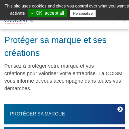
Aller au contenu principal
Facebook (Customer Chat) is disabled.
✓ Allow
This site uses cookies and gives you control over what you want t
activate
✓ OK, accept all
Privacy policy
Personalize
Dépli
la
Navig
Protéger sa marque et ses
créations
Pensez à protéger votre marque et vos
créations pour valoriser votre entreprise. La CCISM
vous informe et vous accompagne dans toutes vos
démarches.
PROTÉGER SA MARQUE