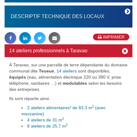
DESCRIPTIF TECHNIQUE DES LOCAUX
IMPRIMER
14 ateliers professionnels à Taravao
À Taravao, sur une parcelle de terre dépendante du domaine
communal dite
Teueue
,
14 ateliers
sont disponibles,
équipés
(eau, alimentation électrique 220 ou 380 V, prise
téléphone, sanitaires …) et
modulables
selon les besoins
des entreprises.
Ils sont répartis ainsi :
2
2 ateliers alimentaires* de 83,3 m
(avec
mezzanine)
2
4 ateliers de 31 m
2
8 ateliers de 25,7 m