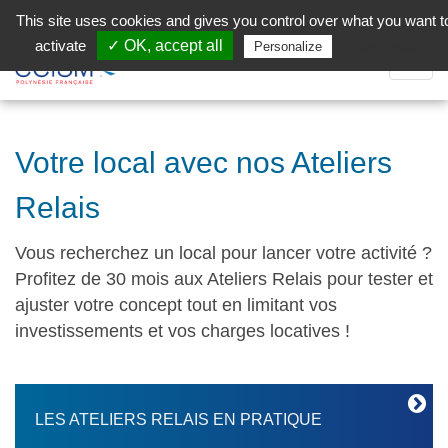
Aller au contenu principal
Facebook (Customer Chat) is disabled.
✓ Allow
This site uses cookies and gives you control over what you want t
activate
✓ OK, accept all
Privacy policy
Personalize
Dépli
la
Navig
Votre local avec nos Ateliers
Relais
Vous recherchez un local pour lancer votre activité ?
Profitez de 30 mois aux Ateliers Relais pour tester et
ajuster votre concept tout en limitant vos
investissements et vos charges locatives !
LES ATELIERS RELAIS EN PRATIQUE