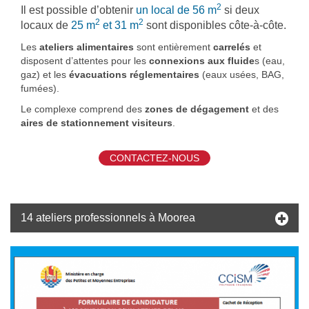
2
Il est possible d’obtenir
un local de 56 m
si deux
2
2
locaux de
25 m
et 31 m
sont disponibles côte-à-côte.
Les
ateliers alimentaires
sont entièrement
carrelés
et
disposent d’attentes pour les
connexions aux fluide
s (eau,
gaz) et les
évacuations réglementaires
(eaux usées, BAG,
fumées).
Le complexe comprend des
zones de dégagement
et des
aires de stationnement visiteurs
.
CONTACTEZ-NOUS
14 ateliers professionnels à Moorea