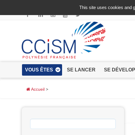
Aller au contenu principal
This site uses cookies and g
VOUS ÊTES
SE LANCER
SE DÉVELO
Accueil
>