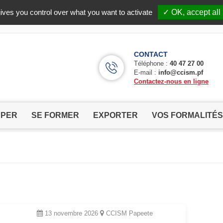
Facebook (Customer Chat) is disabled.
✓ Allow
ives you control over what you want to activate
✓ OK, accept all
CONTACT
Téléphone :
40 47 27 00
E-mail :
info@ccism.pf
Contactez-nous en ligne
PPER
SE FORMER
EXPORTER
VOS FORMALITÉS
13 novembre 2026
CCISM Papeete