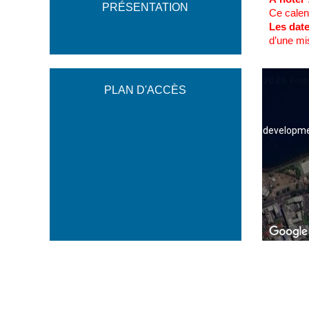
PRÉSENTATION
Ce calend
Les dat
d’une mi
PLAN D'ACCÈS
For developme
For developme