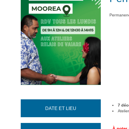
Permanenc
7 déc
DATE ET LIEU
Ateli
À noter 