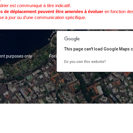
rier est communiqué à titre indicatif.
es de déplacement peuvent être amenées à évoluer
en fonction des 
se à jour ou d’une communication spécifique.
This page can't load Google Maps c
nt purposes only
For development purposes only
For
Do you own this website?
nt purposes only
For development purposes only
For