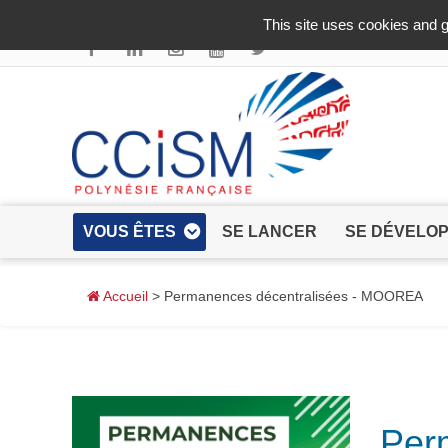
Aller au contenu principal
This site uses cookies and g
VOUS ÊTES
SE LANCER
SE DÉVELO
Accueil
> Permanences décentralisées - MOOREA
Per