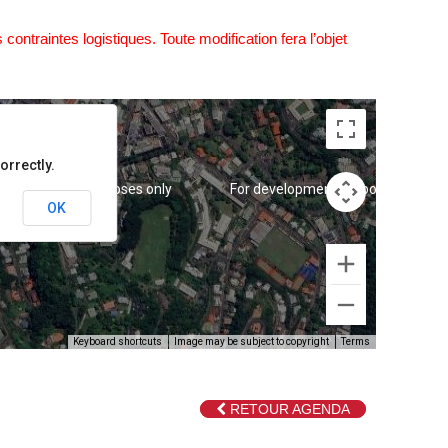
contraintes logistiques. Toute modification fera l’objet
orrectly.
 development purposes only
For development purposes only
OK
Keyboard shortcuts
Image may be subject to copyright
Terms
RETOUR AGENDA
 development purposes only
For development purposes only