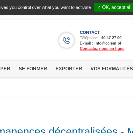
Facebook (Customer Chat) is disabled.
✓ Allow
ives you control over what you want to activate
✓ OK, accept all
CONTACT
Téléphone :
40 47 27 00
E-mail :
info@ccism.pf
Contactez-nous en ligne
PPER
SE FORMER
EXPORTER
VOS FORMALITÉS
manences décentralisées 