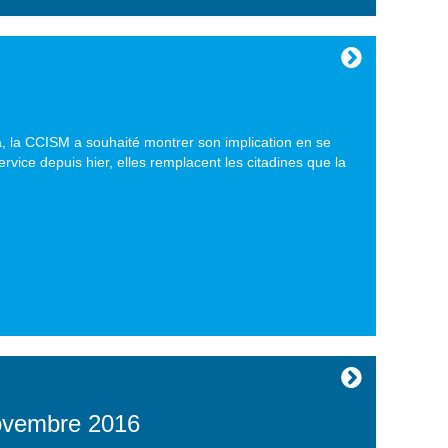
, la CCISM a souhaité montrer son implication en se
rvice depuis hier, elles remplacent les citadines que la
novembre 2016