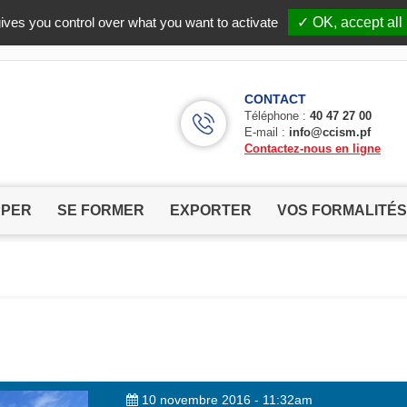
Facebook (Customer Chat) is disabled.
✓ Allow
ives you control over what you want to activate
✓ OK, accept all
CONTACT
Téléphone :
40 47 27 00
E-mail :
info@ccism.pf
Contactez-nous en ligne
PPER
SE FORMER
EXPORTER
VOS FORMALITÉS
10 novembre 2016 - 11:32am