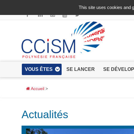
Aller au contenu principal
This site uses cookies and g
VOUS ÊTES
SE LANCER
SE DÉVELO
Accueil
>
Actualités