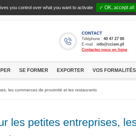
Facebook (Customer Chat) is disabled.
✓ Allow
ives you control over what you want to activate
✓ OK, accept all
CONTACT
Téléphone :
40 47 27 00
E-mail :
info@ccism.pf
Contactez-nous en ligne
PPER
SE FORMER
EXPORTER
VOS FORMALITÉS
ses, les commerces de proximité et les restaurants
r les petites entreprises, 