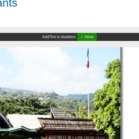
ants
AddThis is disabled.
✓ Allow