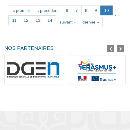
…
Pages
« premier
‹ précédent
6
7
8
9
10
…
11
12
13
14
suivant ›
dernier »
NOS PARTENAIRES