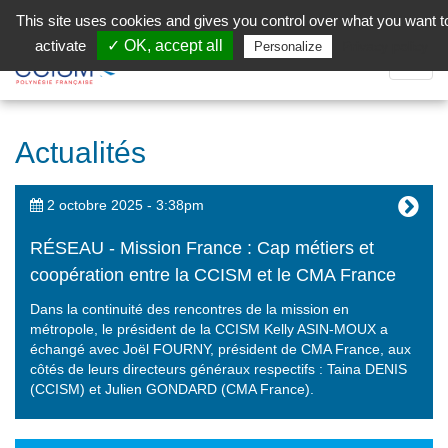
Aller au contenu principal
Facebook (Customer Chat) is disabled.
✓ Allow
This site uses cookies and gives you control over what you want t
activate
✓ OK, accept all
Privacy policy
Personalize
Dépli
la
Navig
Actualités
2 octobre 2025 - 3:38pm
RÉSEAU - Mission France : Cap métiers et
coopération entre la CCISM et le CMA France
Dans la continuité des rencontres de la mission en
métropole, le président de la CCISM Kelly ASIN-MOUX a
échangé avec Joël FOURNY, président de CMA France, aux
côtés de leurs directeurs généraux respectifs : Taina DENIS
(CCISM) et Julien GONDARD (CMA France).