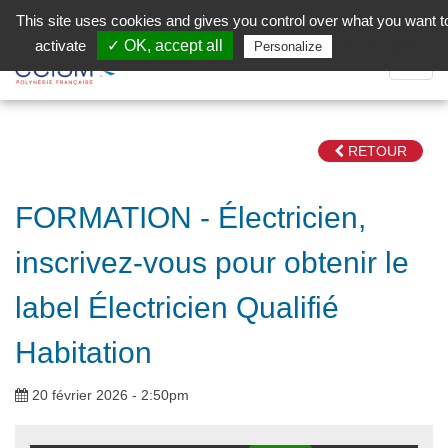
Aller au contenu principal
Facebook (Customer Chat) is disabled.
✓ Allow
This site uses cookies and gives you control over what you want t
activate
✓ OK, accept all
Privacy policy
Personalize
Dépli
la
Navig
RETOUR
FORMATION - Électricien,
inscrivez-vous pour obtenir le
label Électricien Qualifié
Habitation
20 février 2026 - 2:50pm