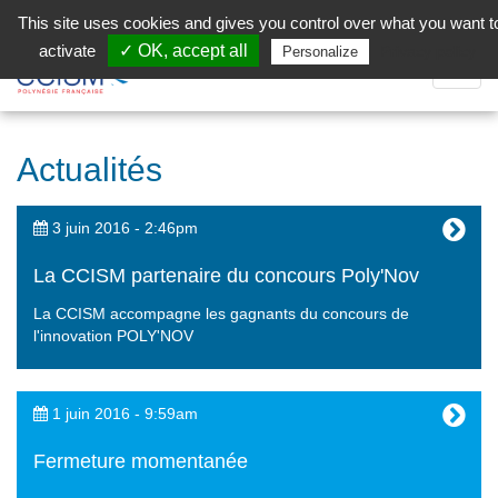
Aller au contenu principal
Facebook (Customer Chat) is disabled.
✓ Allow
This site uses cookies and gives you control over what you want t
activate
✓ OK, accept all
Privacy policy
Personalize
Dépli
la
Navig
Actualités
3 juin 2016 - 2:46pm
La CCISM partenaire du concours Poly'Nov
La CCISM accompagne les gagnants du concours de
l'innovation POLY'NOV
1 juin 2016 - 9:59am
Fermeture momentanée