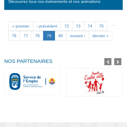
Découvrez tous nos évènements et nos animations
…
Pages
« premier
‹ précédent
72
73
74
75
76
77
78
79
80
suivant ›
dernier »
NOS PARTENAIRES