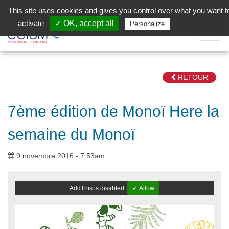
Aller au contenu principal
Facebook (Customer Chat) is disabled.
✓ Allow
This site uses cookies and gives you control over what you want t
activate
✓ OK, accept all
Privacy policy
Personalize
Dépli
la
Navig
RETOUR
7ème édition de Monoï Here la
semaine du Monoï
9 novembre 2016 - 7:53am
AddThis is disabled.
✓ Allow