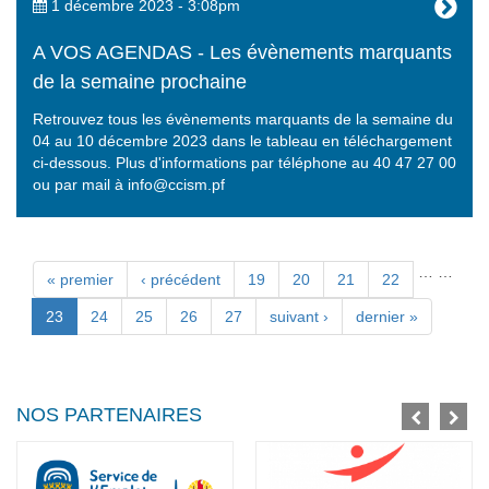
1 décembre 2023 - 3:08pm
A VOS AGENDAS - Les évènements marquants
de la semaine prochaine
Retrouvez tous les évènements marquants de la semaine du
04 au 10 décembre 2023 dans le tableau en téléchargement
ci-dessous. Plus d'informations par téléphone au 40 47 27 00
ou par mail à info@ccism.pf
…
…
Pages
« premier
‹ précédent
19
20
21
22
23
24
25
26
27
suivant ›
dernier »
NOS PARTENAIRES