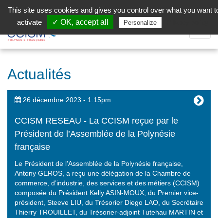
Aller au contenu principal
Facebook (Customer Chat) is disabled.
✓ Allow
This site uses cookies and gives you control over what you want t
activate
✓ OK, accept all
Privacy policy
Personalize
Dépli
la
Navig
Actualités
26 décembre 2023 - 1:15pm
CCISM RESEAU - La CCISM reçue par le
Président de l’Assemblée de la Polynésie
française
Le Président de l’Assemblée de la Polynésie française,
Antony GEROS, a reçu une délégation de la Chambre de
commerce, d’industrie, des services et des métiers (CCISM)
composée du Président Kelly ASIN-MOUX, du Premier vice-
président, Steeve LIU, du Trésorier Diego LAO, du Secrétaire
Thierry TROUILLET, du Trésorier-adjoint Tutehau MARTIN et