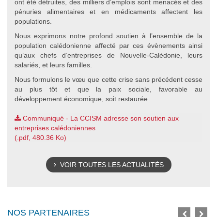
ont été détruites, des milliers d’emplois sont menacés et des
pénuries alimentaires et en médicaments affectent les
populations.
Nous exprimons notre profond soutien à l’ensemble de la
population calédonienne affecté par ces évènements ainsi
qu’aux chefs d’entreprises de Nouvelle-Calédonie, leurs
salariés, et leurs familles.
Nous formulons le vœu que cette crise sans précédent cesse
au plus tôt et que la paix sociale, favorable au
développement économique, soit restaurée.
Communiqué - La CCISM adresse son soutien aux
entreprises calédoniennes
2024_05_cp_soutien_noumea_ccism.pd
(.pdf, 480.36 Ko)
VOIR TOUTES LES ACTUALITÉS
NOS PARTENAIRES