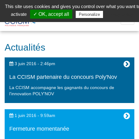
Aller au contenu principal
Facebook (Customer Chat) is disabled.
✓ Allow
This site uses cookies and gives you control over what you want t
activate
✓ OK, accept all
Privacy policy
Personalize
Dépli
la
Navig
Actualités
3 juin 2016 - 2:46pm
La CCISM partenaire du concours Poly'Nov
La CCISM accompagne les gagnants du concours de
l'innovation POLY'NOV
1 juin 2016 - 9:59am
Fermeture momentanée