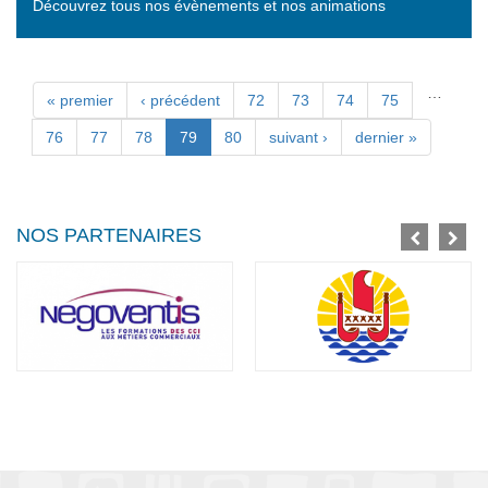
Découvrez tous nos évènements et nos animations
…
Pages
« premier
‹ précédent
72
73
74
75
76
77
78
79
80
suivant ›
dernier »
NOS PARTENAIRES