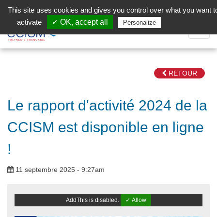
Aller au contenu principal
Facebook (Customer Chat) is disabled.
✓ Allow
This site uses cookies and gives you control over what you want t
activate
✓ OK, accept all
Privacy policy
Personalize
Dépli
la
Navig
RETOUR
Le rapport d'activité 2024 de la
CCISM est disponible en ligne
!
11 septembre 2025 - 9:27am
AddThis is disabled.
✓ Allow