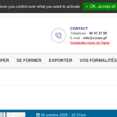
Facebook (Customer Chat) is disabled.
✓ Allow
ives you control over what you want to activate
✓ OK, accept all
CONTACT
Téléphone :
40 47 27 00
E-mail :
info@ccism.pf
Contactez-nous en ligne
PPER
SE FORMER
EXPORTER
VOS FORMALITÉS
30 octobre 2025 - 10:37am