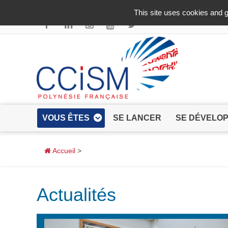
Aller au contenu principal
This site uses cookies and g
VOUS ÊTES
SE LANCER
SE DÉVELO
Accueil
>
Actualités