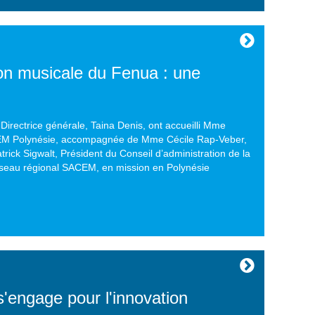
on musicale du Fenua : une
Directrice générale, Taina Denis, ont accueilli Mme
EM Polynésie, accompagnée de Mme Cécile Rap-Veber,
rick Sigwalt, Président du Conseil d’administration de la
seau régional SACEM, en mission en Polynésie
ngage pour l'innovation