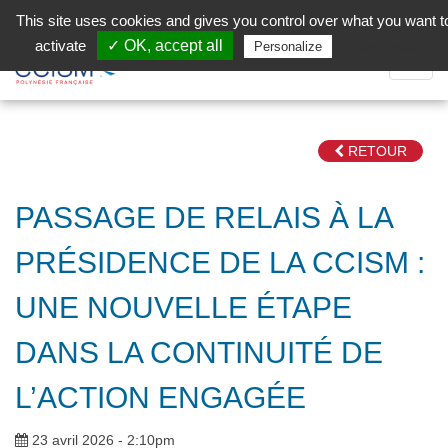
Aller au contenu principal
Facebook (Customer Chat) is disabled.
✓ Allow
This site uses cookies and gives you control over what you want t
activate
✓ OK, accept all
Privacy policy
Personalize
Dépli
la
Navig
RETOUR
PASSAGE DE RELAIS À LA
PRÉSIDENCE DE LA CCISM :
UNE NOUVELLE ÉTAPE
DANS LA CONTINUITÉ DE
L’ACTION ENGAGÉE
23 avril 2026 - 2:10pm