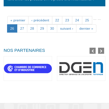
…
…
Pages
« premier
‹ précédent
22
23
24
25
26
27
28
29
30
suivant ›
dernier »
NOS PARTENAIRES