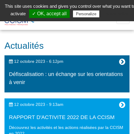
Aller au contenu principal
Facebook (Customer Chat) is disabled.
✓ Allow
This site uses cookies and gives you control over what you want t
activate
✓ OK, accept all
Privacy policy
Personalize
Dépli
la
Navig
Actualités
12 octobre 2023 - 6:12pm
Défiscalisation : un échange sur les orientations
à venir
12 octobre 2023 - 9:13am
RAPPORT D'ACTIVITE 2022 DE LA CCISM
Découvrez les activités et les actions réalisées par la CCISM
en 2022.