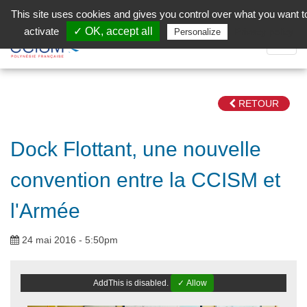
Aller au contenu principal
Facebook (Customer Chat) is disabled.
✓ Allow
This site uses cookies and gives you control over what you want t
activate
✓ OK, accept all
Privacy policy
Personalize
Dépli
la
Navig
RETOUR
Dock Flottant, une nouvelle
convention entre la CCISM et
l'Armée
24 mai 2016 - 5:50pm
AddThis is disabled.
✓ Allow