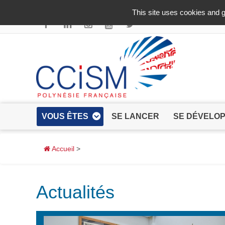
Aller au contenu principal
This site uses cookies and g
VOUS ÊTES
SE LANCER
SE DÉVELO
Accueil
>
Actualités