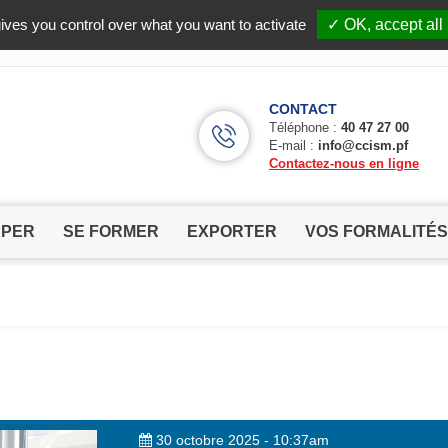
Facebook (Customer Chat) is disabled.
✓ Allow
ives you control over what you want to activate
✓ OK, accept all
CONTACT
Téléphone :
40 47 27 00
E-mail :
info@ccism.pf
Contactez-nous en ligne
PPER
SE FORMER
EXPORTER
VOS FORMALITÉS
30 octobre 2025 - 10:37am