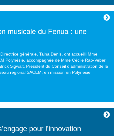
on musicale du Fenua : une
Directrice générale, Taina Denis, ont accueilli Mme
EM Polynésie, accompagnée de Mme Cécile Rap-Veber,
rick Sigwalt, Président du Conseil d’administration de la
seau régional SACEM, en mission en Polynésie
ngage pour l'innovation