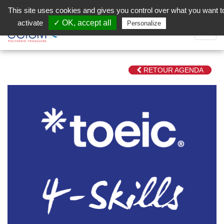
Aller au contenu principal
Facebook (Customer Chat) is disabled.
✓ Allow
This site uses cookies and gives you control over what you want t
activate
✓ OK, accept all
Privacy policy
Personalize
Dépli
la
Navig
RETOUR AGENDA