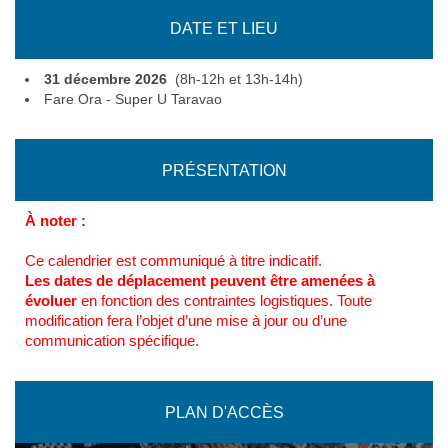
DATE ET LIEU
31 décembre 2026
(8h-12h et 13h-14h)
Fare Ora - Super U Taravao
PRÉSENTATION
À noter :
Ce calendrier est communiqué à titre indicatif.
Les dates de déplacement peuvent être amenées à
évoluer
en fonction des contraintes logistiques. Toute
modification fera l’objet d’une mise à jour ou d’une
communication spécifique.
PLAN D'ACCÈS