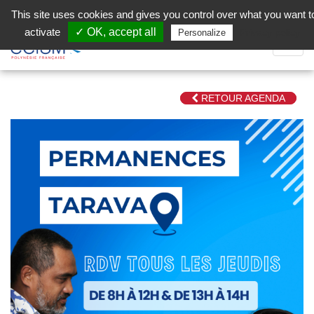
Aller au contenu principal
Facebook (Customer Chat) is disabled.
✓ Allow
This site uses cookies and gives you control over what you want t
activate
✓ OK, accept all
Privacy policy
Personalize
Dépli
la
Navig
RETOUR AGENDA