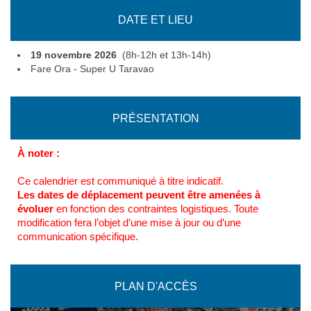
DATE ET LIEU
19 novembre 2026
(8h-12h et 13h-14h)
Fare Ora - Super U Taravao
PRÉSENTATION
À noter :
Ce calendrier est communiqué à titre indicatif.
Les dates de déplacement peuvent être amenées à
évoluer
en fonction des contraintes logistiques. Toute
modification fera l’objet d’une mise à jour ou d’une
communication spécifique.
PLAN D'ACCÈS