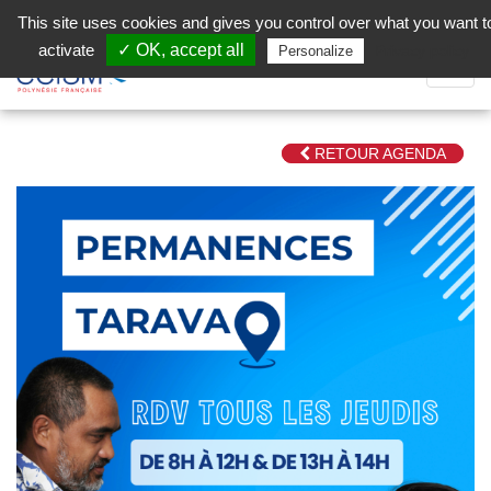
Aller au contenu principal
Facebook (Customer Chat) is disabled.
✓ Allow
This site uses cookies and gives you control over what you want t
activate
✓ OK, accept all
Privacy policy
Personalize
Dépli
la
Navig
RETOUR AGENDA