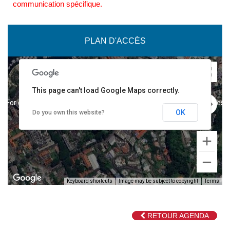
communication spécifique.
PLAN D'ACCÈS
This page can't load Google Maps correctly.
For development purposes only
For development purposes o
OK
Do you own this website?
Keyboard shortcuts
Image may be subject to copyright
Terms
RETOUR AGENDA