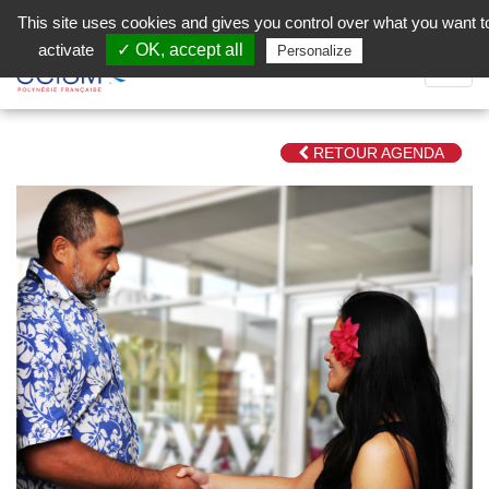
Aller au contenu principal
Facebook (Customer Chat) is disabled.
✓ Allow
This site uses cookies and gives you control over what you want t
activate
✓ OK, accept all
Privacy policy
Personalize
Dépli
la
Navig
RETOUR AGENDA