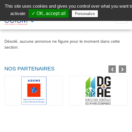
Aller au contenu principal
Facebook (Customer Chat) is disabled.
✓ Allow
This site uses cookies and gives you control over what you want t
activate
✓ OK, accept all
Privacy policy
Personalize
Dépli
la
Navig
Désolé, aucune annonce ne figure pour le moment dans cette
section.
NOS PARTENAIRES