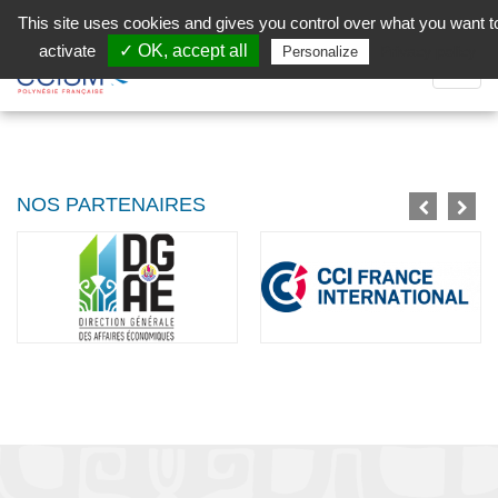
Aller au contenu principal
Facebook (Customer Chat) is disabled.
✓ Allow
This site uses cookies and gives you control over what you want t
activate
✓ OK, accept all
Privacy policy
Personalize
Dépli
la
Navig
NOS PARTENAIRES