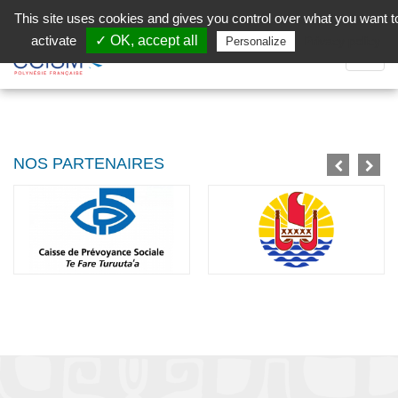
Aller au contenu principal
Facebook (Customer Chat) is disabled.
✓ Allow
This site uses cookies and gives you control over what you want t
activate
✓ OK, accept all
Privacy policy
Personalize
Dépli
la
Navig
NOS PARTENAIRES