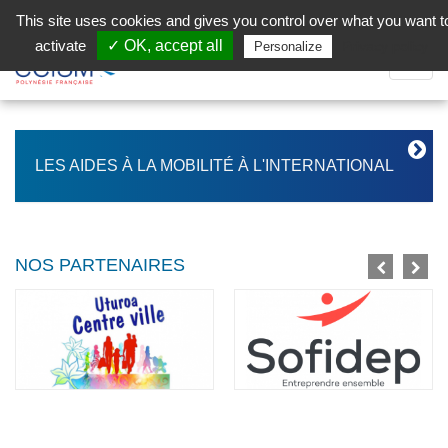
Aller au contenu principal
Facebook (Customer Chat) is disabled.
✓ Allow
This site uses cookies and gives you control over what you want t
activate
✓ OK, accept all
Privacy policy
Personalize
Dépli
la
Navig
LES AIDES À LA MOBILITÉ À L'INTERNATIONAL
NOS PARTENAIRES