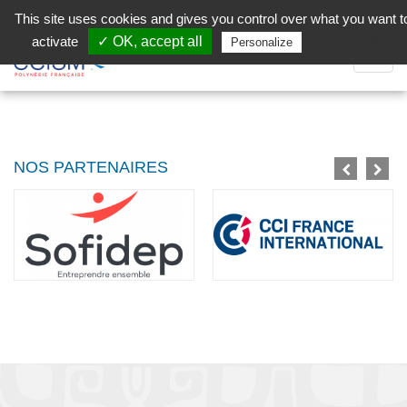
Aller au contenu principal
Facebook (Customer Chat) is disabled.
✓ Allow
This site uses cookies and gives you control over what you want t
activate
✓ OK, accept all
Privacy policy
Personalize
Dépli
la
Navig
NOS PARTENAIRES