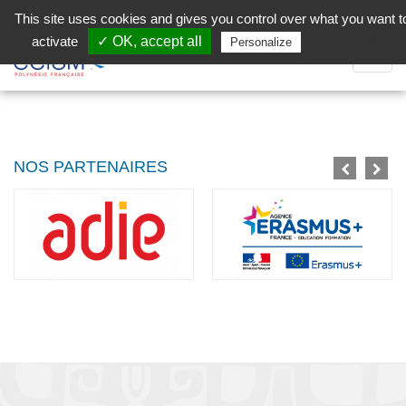
Aller au contenu principal
Facebook (Customer Chat) is disabled.
✓ Allow
This site uses cookies and gives you control over what you want t
activate
✓ OK, accept all
Privacy policy
Personalize
Dépli
la
Navig
NOS PARTENAIRES