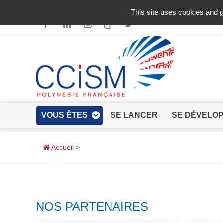
Aller au contenu principal
This site uses cookies and g
VOUS ÊTES
SE LANCER
SE DÉVELO
Accueil
>
NOS PARTENAIRES