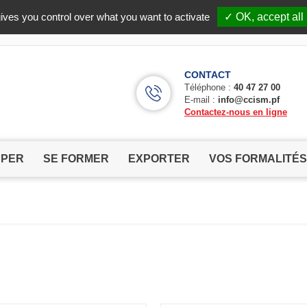
Facebook (Customer Chat) is disabled.
✓ Allow
ives you control over what you want to activate
✓ OK, accept all
CONTACT
Téléphone :
40 47 27 00
E-mail :
info@ccism.pf
Contactez-nous en ligne
PPER
SE FORMER
EXPORTER
VOS FORMALITÉS