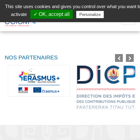
Aller au contenu principal
Facebook (Customer Chat) is disabled.
✓ Allow
This site uses cookies and gives you control over what you want t
activate
✓ OK, accept all
Privacy policy
Personalize
Dépli
la
Navig
NOS PARTENAIRES